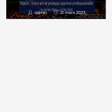
admin
21 mars 2023
Comité International
Olympique annonce l’esport à
Singapour en 2023
Du 22 au 25 juin et à l’image des Olympic 
Virtual Series, Singapour accueillera donc 
des compétitions virtuelles de cyclisme,…
admin
6 mars 2023